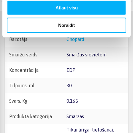
Atļaut visu
Raksturlielumi
Noraidīt
Ražotājs
Chopard
Smaržu veids
Smaržas sievietēm
Koncentrācija
EDP
Tilpums, ml
30
Svars, Kg
0.165
Produkta kategorija
Smaržas
Tikai ārīgai lietošanai.