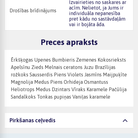
Izvairieties no saskares ar
acīm. Nelietot, ja Jums ir
Drošības brīdinājums
individuāla nepanesība
pret kādu no sastāvdaļām
vai ir bojāta āda.
Preces apraksts
Ērkšķogas Upenes Bumbieris Zemenes Kokosrieksts
Apelsīnu Zieds Melnais ceratons Juzu Brazīlijas
rožkoks Sausserdis Piens Violets Jasmīns Maijpuķīte
Magnolija Medus Piens Orhideja Osmantuss
Heliotrops Medus Dzintars Vīraks Karamele Pačūlija
Sandalkoks Tonkas pupiņas Vaniļas karamele
Pirkšanas ceļvedis