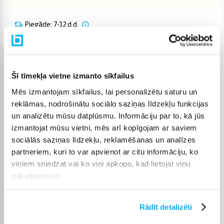
Piegāde: 7-12 d.d.
Venipak pakomāts
(
2,99 €
)
Šī tīmekļa vietne izmanto sīkfailus
Augusts 18d. - Augusts 24d.
Mēs izmantojam sīkfailus, lai personalizētu saturu un
Venipak Kurjers
(
3,99 €
)
Apmaksā pilnu summu skaidrā naudā piegādes brīdī.
reklāmas, nodrošinātu sociālo saziņas līdzekļu funkcijas
Augusts 18d. - Augusts 25d.
un analizētu mūsu datplūsmu. Informāciju par to, kā jūs
Omniva pakomāts
(
3,99 €
)
izmantojat mūsu vietni, mēs arī kopīgojam ar saviem
Augusts 18d. - Augusts 24d.
sociālās saziņas līdzekļu, reklamēšanas un analīzes
partneriem, kuri to var apvienot ar citu informāciju, ko
Smartposti pakomāts
(
2,99 €
)
Augusts 18d. - Augusts 24d.
viņiem sniedzat vai ko viņi apkopo, kad lietojat viņu
pakalpojumus.
DPD pakomāts
(
4,99 €
)
Augusts 18d. - Augusts 24d.
DPD kurjers
(
4,99 €
)
Rādīt detalizēti
Augusts 18d. - Augusts 25d.