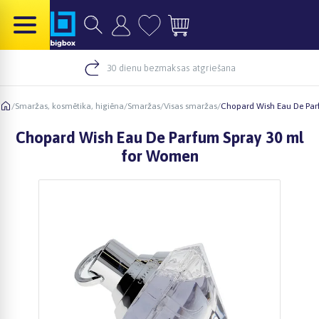
30 dienu bezmaksas atgriešana
/
Smaržas, kosmētika, higiēna
/
Smaržas
/
Visas smaržas
/
Chopard Wish Eau De Par
Chopard Wish Eau De Parfum Spray 30 ml
for Women