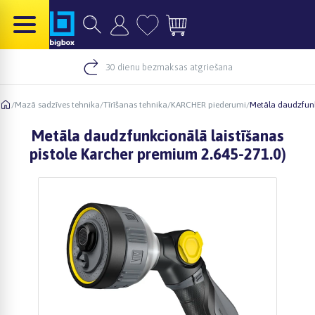
30 dienu bezmaksas atgriešana
/
Mazā sadzīves tehnika
/
Tīrīšanas tehnika
/
KARCHER piederumi
/
Metāla daudzfunk
Metāla daudzfunkcionālā laistīšanas
pistole Karcher premium 2.645-271.0)