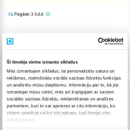
Piegāde: 3-5 d.d.
Venipak Kurjers
(
6,99 €
)
Apmaksā pilnu summu skaidrā naudā piegādes brīdī.
Augusts 12d. - Augusts 14d.
DPD kurjers
(
7,99 €
)
Šī tīmekļa vietne izmanto sīkfailus
Augusts 12d. - Augusts 14d.
Mēs izmantojam sīkfailus, lai personalizētu saturu un
reklāmas, nodrošinātu sociālo saziņas līdzekļu funkcijas
un analizētu mūsu datplūsmu. Informāciju par to, kā jūs
izmantojat mūsu vietni, mēs arī kopīgojam ar saviem
Raksturlielumi
sociālās saziņas līdzekļu, reklamēšanas un analīzes
partneriem, kuri to var apvienot ar citu informāciju, ko
Ražotājs
Karcher
viņiem sniedzat vai ko viņi apkopo, kad lietojat viņu
pakalpojumus.
Produkta kategorija
Zobu birstes padomi