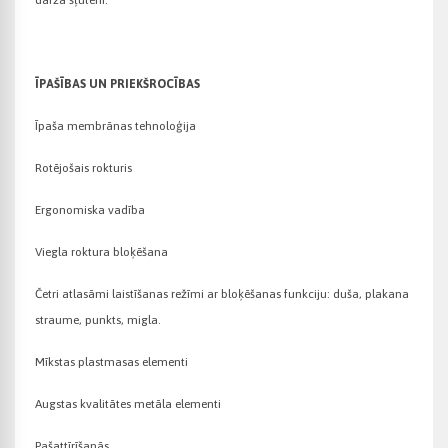
dārza šļūteni.
ĪPAŠĪBAS UN PRIEKŠROCĪBAS
Īpaša membrānas tehnoloģija
Rotējošais rokturis
Ergonomiska vadība
Viegla roktura bloķēšana
Četri atlasāmi laistīšanas režīmi ar bloķēšanas funkciju: duša, plakana
straume, punkts, migla.
Mīkstas plastmasas elementi
Augstas kvalitātes metāla elementi
Pašattīrīšanās