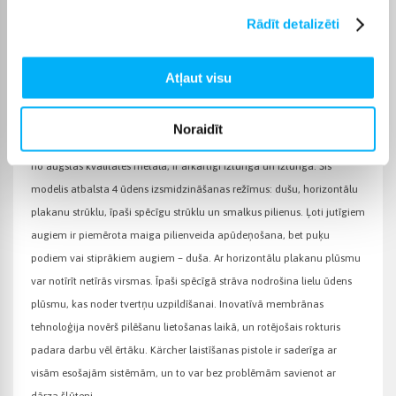
Rādīt detalizēti
Preces apraksts
Atļaut visu
Noraidīt
Metāla daudzfunkcionālā laistīšanas pistole Premium, kas izgatavota
no augstas kvalitātes metāla, ir ārkārtīgi izturīga un izturīga. Šis
modelis atbalsta 4 ūdens izsmidzināšanas režīmus: dušu, horizontālu
plakanu strūklu, īpaši spēcīgu strūklu un smalkus pilienus. Ļoti jutīgiem
augiem ir piemērota maiga pilienveida apūdeņošana, bet puķu
podiem vai stiprākiem augiem – duša. Ar horizontālu plakanu plūsmu
var notīrīt netīrās virsmas. Īpaši spēcīgā strāva nodrošina lielu ūdens
plūsmu, kas noder tvertņu uzpildīšanai. Inovatīvā membrānas
tehnoloģija novērš pilēšanu lietošanas laikā, un rotējošais rokturis
padara darbu vēl ērtāku. Kärcher laistīšanas pistole ir saderīga ar
visām esošajām sistēmām, un to var bez problēmām savienot ar