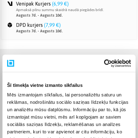
Venipak Kurjers
(
6,99 €
)
Apmaksā pilnu summu skaidrā naudā piegādes brīdī.
Augusts 7d. - Augusts 10d.
DPD kurjers
(
7,99 €
)
Augusts 7d. - Augusts 10d.
Raksturlielumi
Ražotājs
Electrolux
Šī tīmekļa vietne izmanto sīkfailus
Apvienotās zonas
Nē
Mēs izmantojam sīkfailus, lai personalizētu saturu un
reklāmas, nodrošinātu sociālo saziņas līdzekļu funkcijas
un analizētu mūsu datplūsmu. Informāciju par to, kā jūs
Garantijas laiks
24 mēn.
izmantojat mūsu vietni, mēs arī kopīgojam ar saviem
sociālās saziņas līdzekļu, reklamēšanas un analīzes
Komplektēšanas valsts
Rumānija
partneriem, kuri to var apvienot ar citu informāciju, ko