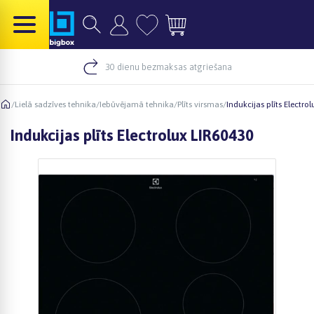
30 dienu bezmaksas atgriešana
/
Lielā sadzīves tehnika
/
Iebūvējamā tehnika
/
Plīts virsmas
/
Indukcijas plīts Electro
Indukcijas plīts Electrolux LIR60430