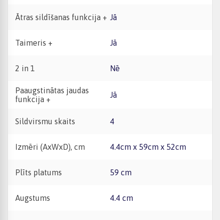
Ātras sildīšanas funkcija +
Jā
Taimeris +
Jā
2 in 1
Nē
Paaugstinātas jaudas
Jā
funkcija +
Sildvirsmu skaits
4
Izmēri (AxWxD), cm
4.4cm x 59cm x 52cm
Plīts platums
59 cm
Augstums
4.4 cm