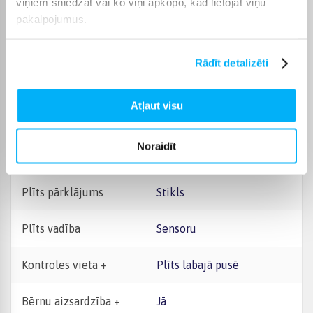
viņiem sniedzat vai ko viņi apkopo, kad lietojat viņu
Jauda
7350 W
pakalpojumus.
Platuma intervāls, cm
50 - 59 cm
Rādīt detalizēti
Montāžas tips
Iebūvējams
Atļaut visu
Plīts tips
Indukcijas
Noraidīt
Rāmis
Nē
Plīts pārklājums
Stikls
Plīts vadība
Sensoru
Kontroles vieta +
Plīts labajā pusē
Bērnu aizsardzība +
Jā