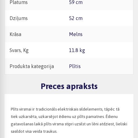
Platums
59 cm
Dziļums
52 cm
Krāsa
Melns
Svars, Kg
11.8 kg
Produkta kategorija
Plītis
Preces apraksts
Plīts virsmai ir tradicionāls elektriskais sildelements, tāpēc tā
tiek uzkarsēta, uzkarsējot ēdienu uz plīts pamatnes. Ēdienu
gatavošanas laikā plīts virsma stipri uzsilst un lēni atdziest, lieliski
sasildot visa veida traukus.