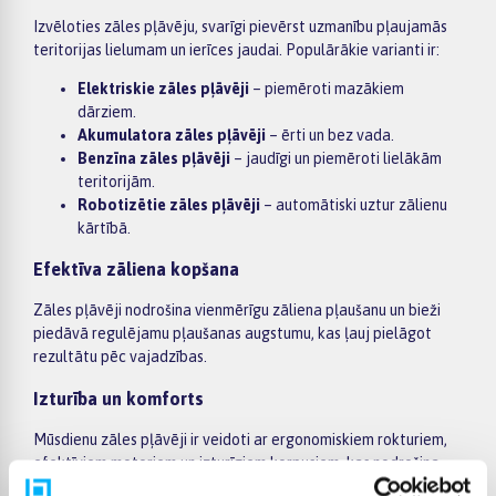
Izvēloties zāles pļāvēju, svarīgi pievērst uzmanību pļaujamās
teritorijas lielumam un ierīces jaudai. Populārākie varianti ir:
Elektriskie zāles pļāvēji
– piemēroti mazākiem
dārziem.
Akumulatora zāles pļāvēji
– ērti un bez vada.
Benzīna zāles pļāvēji
– jaudīgi un piemēroti lielākām
teritorijām.
Robotizētie zāles pļāvēji
– automātiski uztur zālienu
kārtībā.
Efektīva zāliena kopšana
Zāles pļāvēji nodrošina vienmērīgu zāliena pļaušanu un bieži
piedāvā regulējamu pļaušanas augstumu, kas ļauj pielāgot
rezultātu pēc vajadzības.
Izturība un komforts
Mūsdienu zāles pļāvēji ir veidoti ar ergonomiskiem rokturiem,
efektīviem motoriem un izturīgiem korpusiem, kas nodrošina
ērtu lietošanu un ilgu kalpošanas laiku.