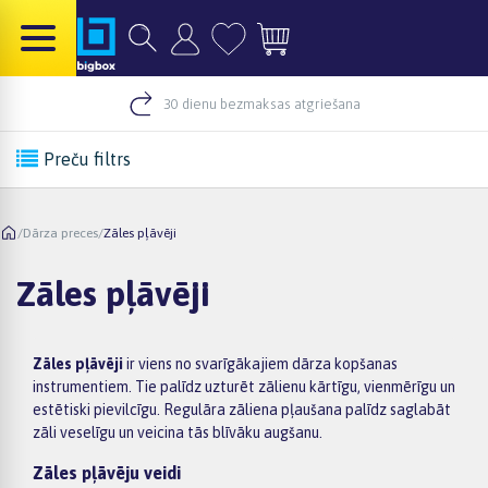
30 dienu bezmaksas atgriešana
Preču filtrs
/
Dārza preces
/
Zāles pļāvēji
Zāles pļāvēji
Zāles pļāvēji
ir viens no svarīgākajiem dārza kopšanas
instrumentiem. Tie palīdz uzturēt zālienu kārtīgu, vienmērīgu un
estētiski pievilcīgu. Regulāra zāliena pļaušana palīdz saglabāt
zāli veselīgu un veicina tās blīvāku augšanu.
Zāles pļāvēju veidi