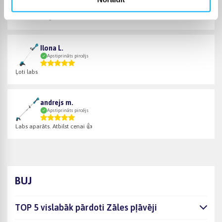
Apstiprināts pircējs
Stradā kā zirgs. . .
Ilona L.
Apstiprināts pircējs
Ļoti labs
andrejs m.
Apstiprināts pircējs
Labs aparāts. Atbilst cenai 👍
BUJ
TOP 5 vislabāk pārdoti Zāles pļāvēji