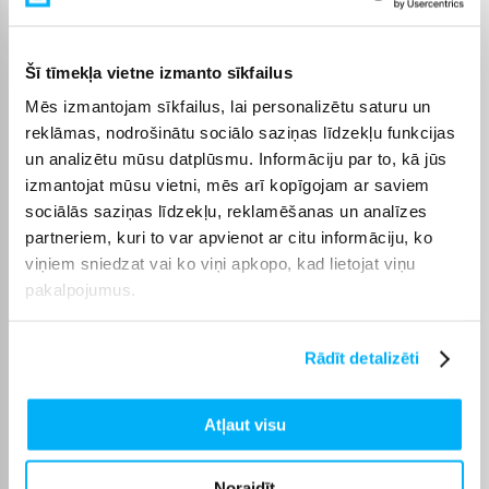
Bigbox
Šī tīmekļa vietne izmanto sīkfailus
Zāles pļāvējus varat ērti iegādāties internetā. Preces
iespējams saņemt arī
Latvijā
. Klientiem piedāvājam arī
Mēs izmantojam sīkfailus, lai personalizētu saturu un
bezprocentu līzingu līdz 6 mēnešiem
, lai nepieciešamās
reklāmas, nodrošinātu sociālo saziņas līdzekļu funkcijas
preces varētu iegādāties vēl ērtāk.
un analizētu mūsu datplūsmu. Informāciju par to, kā jūs
izmantojat mūsu vietni, mēs arī kopīgojam ar saviem
sociālās saziņas līdzekļu, reklamēšanas un analīzes
partneriem, kuri to var apvienot ar citu informāciju, ko
Pircēju atsauksmes par precēm
viņiem sniedzat vai ko viņi apkopo, kad lietojat viņu
pakalpojumus.
Jevgenija S.
Apstiprināts pircējs
Rādīt detalizēti
Esmu ļoti apmierināts ar šo SEGWAY Navimow X420E AWD zāliena
robotu. Uzstādīšana ...
Atļaut visu
aivis v.
Noraidīt