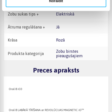
Noraidīt
Ātruma pozīciju skaits +
3
Zobu sukas tips +
Elektriskā
Ātruma regulēšana +
Jā
Krāsa
Rozā
Zobu birstes
Produkta kategorija
pieaugušajiem
Preces apraksts
Oral-B iO3
Oral-B LABĀKĀ TĪRĪŠANA ar REVOLŪCIJAS MAGNETIC iO™