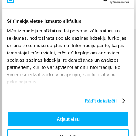
DPD kurjers
(
5,99 €
)
Augusts 11d. - Augusts 12d.
Šī tīmekļa vietne izmanto sīkfailus
Mēs izmantojam sīkfailus, lai personalizētu saturu un
reklāmas, nodrošinātu sociālo saziņas līdzekļu funkcijas
Raksturlielumi
un analizētu mūsu datplūsmu. Informāciju par to, kā jūs
izmantojat mūsu vietni, mēs arī kopīgojam ar saviem
Ražotājs
Braun
sociālās saziņas līdzekļu, reklamēšanas un analīzes
partneriem, kuri to var apvienot ar citu informāciju, ko
Enerģijas avota veids
Vadu
viņiem sniedzat vai ko viņi apkopo, kad lietojat viņu
pakalpojumus.
Tīrīšanas režīmu skaits
3
Rādīt detalizēti
Garantijas laiks
36 mēn.
Atļaut visu
Baterijas darbības laiks
Līdz 2 nedēļām