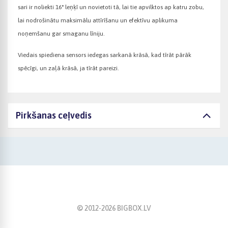
sari ir noliekti 16° leņķī un novietoti tā, lai tie apvilktos ap katru zobu,
lai nodrošinātu maksimālu attīrīšanu un efektīvu aplikuma
noņemšanu gar smaganu līniju.
Viedais spiediena sensors iedegas sarkanā krāsā, kad tīrāt pārāk
spēcīgi, un zaļā krāsā, ja tīrāt pareizi.
Pirkšanas ceļvedis
© 2012-
2026
BIGBOX.LV