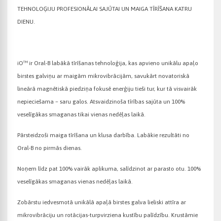
TEHNOLOĢIJU PROFESIONĀLAI SAJŪTAI UN MAIGA TĪRĪŠANA KATRU
DIENU.
iO™ ir Oral-B labākā tīrīšanas tehnoloģija, kas apvieno unikālu apaļo
birstes galviņu ar maigām mikrovibrācijām, savukārt novatoriskā
lineārā magnētiskā piedziņa fokusē enerģiju tieši tur, kur tā visvairāk
nepieciešama – saru galos. Atsvaidzinoša tīrības sajūta un 100%
veselīgākas smaganas tikai vienas nedēļas laikā.
Pārsteidzoši maiga tīrīšana un klusa darbība. Labākie rezultāti no
Oral-B no pirmās dienas.
Noņem līdz pat 100% vairāk aplikuma, salīdzinot ar parasto otu. 100%
veselīgākas smaganas vienas nedēļas laikā.
Zobārstu iedvesmotā unikālā apaļā birstes galva lieliski attīra ar
mikrovibrāciju un rotācijas-turpvirziena kustību palīdzību. Krustāmie