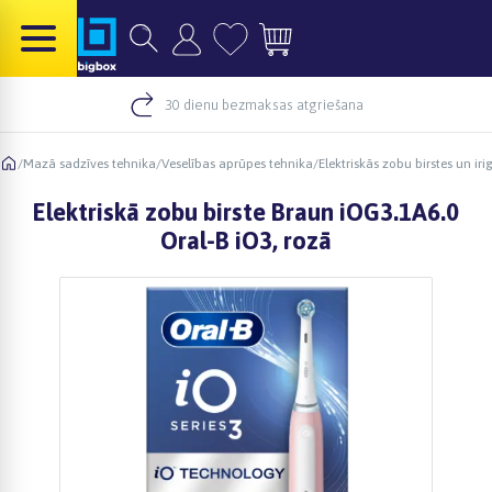
30 dienu bezmaksas atgriešana
/
Mazā sadzīves tehnika
/
Veselības aprūpes tehnika
/
Elektriskās zobu birstes un iri
Elektriskā zobu birste Braun iOG3.1A6.0
Oral-B iO3, rozā