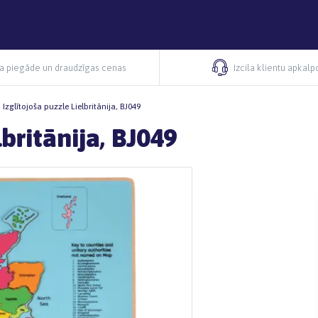
ra piegāde un draudzīgas cenas
Izcila klientu apkal
Izglītojoša puzzle Lielbritānija, BJ049
britānija, BJ049