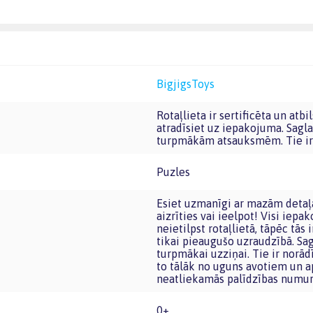
BigjigsToys
Rotaļlieta ir sertificēta un atbilst Eiropas Savienības rotaļlietu prasībām. CE marķējumu
atradīsiet uz iepakojuma. Sagla
turpmākām atsauksmēm. Tie ir 
Puzles
Esiet uzmanīgi ar mazām detaļām, kuras var atdalīties vai tikt nokost, jo bērns tās var
aizrīties vai ieelpot! Visi iep
neietilpst rotaļlietā, tāpēc tās
tikai pieaugušo uzraudzībā. Sa
turpmākai uzziņai. Tie ir norād
to tālāk no uguns avotiem un 
neatliekamās palīdzības numur
0+