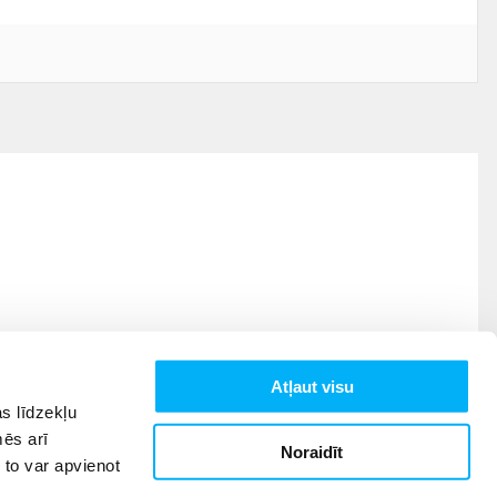
Atļaut visu
s līdzekļu
mēs arī
Noraidīt
 to var apvienot