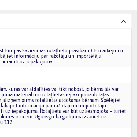
bājiet informāciju par ražotāju un importētāju
norādīti uz iepakojuma.
akojuma materiāli un rotaļlietas iepakojuma detaļas
 ir jāizņem pirms rotaļlietas atdošanas bērnam. Spēlējiet
glabājiet informāciju par ražotāju un importētāju
īti uz iepakojuma. Rotaļlieta var būt uzliesmojoša – turiet
apkures ierīcēm. Ugunsgrēka gadījumā zvaniet uz
u 112.