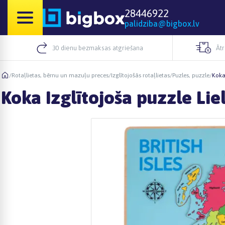
28446922
palidziba@bigbox.lv
30 dienu bezmaksas atgriešana
Āt
/
Rotaļlietas, bērnu un mazuļu preces
/
Izglītojošās rotaļlietas
/
Puzles, puzzle
/
Koka 
Koka Izglītojoša puzzle Liel