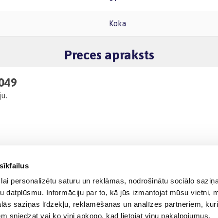
Koka
Preces apraksts
J049
ju.
sīkfailus
lai personalizētu saturu un reklāmas, nodrošinātu sociālo saziņa
u datplūsmu. Informāciju par to, kā jūs izmantojat mūsu vietni, 
ās saziņas līdzekļu, reklamēšanas un analīzes partneriem, kuri
iem sniedzat vai ko viņi apkopo, kad lietojat viņu pakalpojumus.