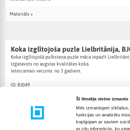
Materiāls +
Koka izglītojoša puzle Lielbritānija, B
Koka izglītojošā pulksteņa puzle māca iepazīt Lielbritāni
Izgatavots no augstas kvalitātes koka.
Ieteicamais vecums: no 3 gadiem.
ID: BJ049
Šī tīmekļa vietne izmanto 
Mēs izmantojam sīkfailus, 
funkcijas un analizētu mūs
kopīgojam ar saviem sociāl
ar citu informāciju, ko viņ