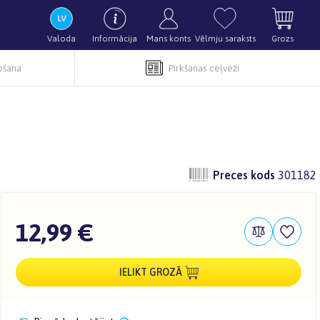
Valoda
Informācija
Mans konts
Vēlmju saraksts
Grozs
pošana
Pirkšanas ceļveži
Preces kods
301182
12,99 €
IELIKT GROZĀ