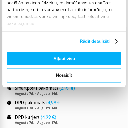
sociālās saziņas līdzekļu, reklamēšanas un analīzes
Piegāde: 1-7 d.d.
partneriem, kuri to var apvienot ar citu informāciju, ko
Norēķinieties bez papildmaksas 6 mēn.
viņiem sniedzat vai ko viņi apkopo, kad lietojat viņu
pakalpojumus.
Venipak pakomāts
(
2,99 €
)
Rādīt detalizēti
Augusts 7d. - Augusts 14d.
Venipak Kurjers
(
3,99 €
)
Atļaut visu
Apmaksā pilnu summu skaidrā naudā piegādes brīdī.
Augusts 7d. - Augusts 17d.
Omniva pakomāts
(
3,99 €
)
Noraidīt
Augusts 7d. - Augusts 14d.
Smartposti pakomāts
(
2,99 €
)
Augusts 7d. - Augusts 14d.
DPD pakomāts
(
4,99 €
)
Augusts 7d. - Augusts 14d.
DPD kurjers
(
4,99 €
)
Augusts 7d. - Augusts 17d.