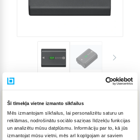
Preces kods
273499
Šī tīmekļa vietne izmanto sīkfailus
71,50 €
Mēs izmantojam sīkfailus, lai personalizētu saturu un
reklāmas, nodrošinātu sociālo saziņas līdzekļu funkcijas
IELIKT GROZĀ
un analizētu mūsu datplūsmu. Informāciju par to, kā jūs
izmantojat mūsu vietni, mēs arī kopīgojam ar saviem