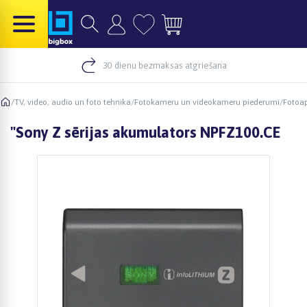
30 dienu bezmaksas atgriešana
/
TV, video, audio un foto tehnika
/
Fotokameru un videokameru piederumi
/
Fotoap
"Sony Z sērijas akumulators NPFZ100.CE