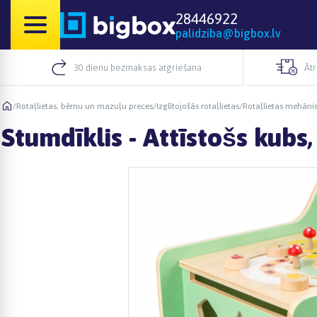
28446922
palidziba@bigbox.lv
30 dienu bezmaksas atgriešana
Āt
/
Rotaļlietas, bērnu un mazuļu preces
/
Izglītojošās rotaļlietas
/
Rotaļlietas mehān
Stumdīklis - Attīstošs kubs