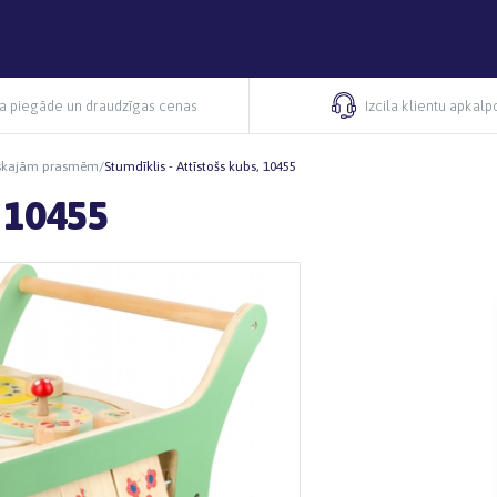
ra piegāde un draudzīgas cenas
Izcila klientu apkal
iskajām prasmēm
/
Stumdīklis - Attīstošs kubs, 10455
, 10455