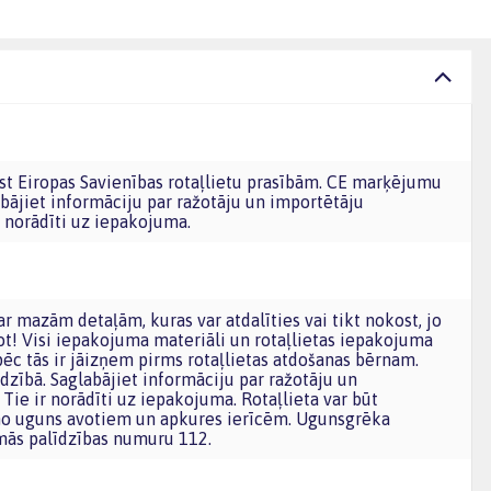
bājiet informāciju par ražotāju un importētāju
norādīti uz iepakojuma.
lpot! Visi iepakojuma materiāli un rotaļlietas iepakojuma
āpēc tās ir jāizņem pirms rotaļlietas atdošanas bērnam.
dzībā. Saglabājiet informāciju par ražotāju un
Tie ir norādīti uz iepakojuma. Rotaļlieta var būt
 no uguns avotiem un apkures ierīcēm. Ugunsgrēka
mās palīdzības numuru 112.