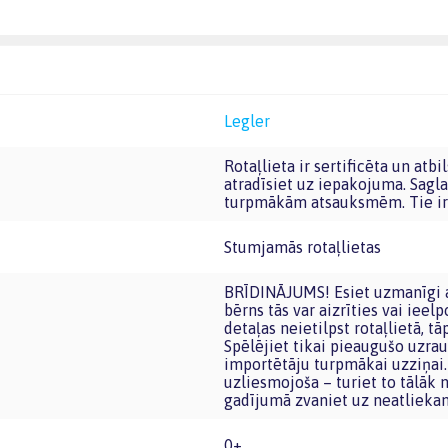
Legler
Rotaļlieta ir sertificēta un atbilst Eiropas Savienības rotaļlietu prasībām. CE marķējumu
atradīsiet uz iepakojuma. Sagla
turpmākām atsauksmēm. Tie ir 
Stumjamās rotaļlietas
BRĪDINĀJUMS! Esiet uzmanīgi ar mazām detaļām, kuras var atdalīties vai tikt nokost, jo
bērns tās var aizrīties vai iee
detaļas neietilpst rotaļlietā, t
Spēlējiet tikai pieaugušo uzrau
importētāju turpmākai uzziņai. 
uzliesmojoša – turiet to tālāk
gadījumā zvaniet uz neatlieka
0+