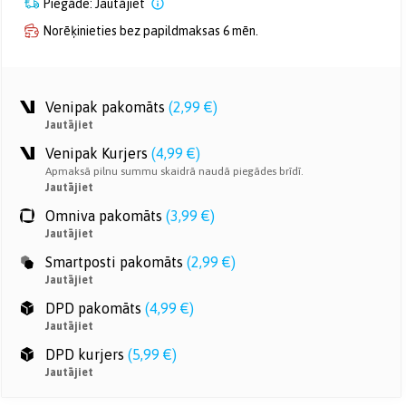
Piegāde: Jautājiet
Norēķinieties bez papildmaksas 6 mēn.
Venipak pakomāts
(
2,99 €
)
Jautājiet
Venipak Kurjers
(
4,99 €
)
Apmaksā pilnu summu skaidrā naudā piegādes brīdī.
Jautājiet
Omniva pakomāts
(
3,99 €
)
Jautājiet
Smartposti pakomāts
(
2,99 €
)
Jautājiet
DPD pakomāts
(
4,99 €
)
Jautājiet
DPD kurjers
(
5,99 €
)
Jautājiet