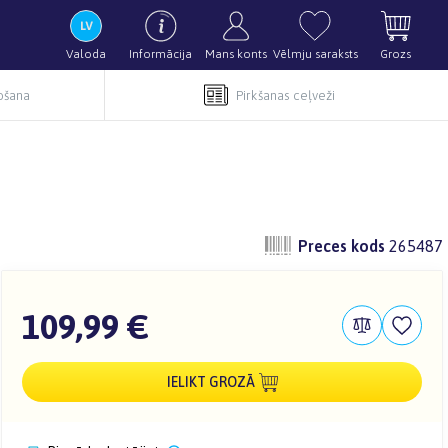
Valoda
Informācija
Mans konts
Vēlmju saraksts
Grozs
pošana
Pirkšanas ceļveži
Preces kods
265487
109,99 €
IELIKT GROZĀ