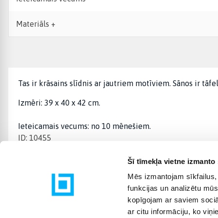
Materiāls +
Tas ir krāsains slīdnis ar jautriem motīviem. Sānos ir tāfe
Izmēri: 39 x 40 x 42 cm.
Ieteicamais vecums: no 10 mēnešiem.
ID: 10455
Šī tīmekļa vietne izmanto 
Mēs izmantojam sīkfailus, 
funkcijas un analizētu mūs
kopīgojam ar saviem sociāl
ar citu informāciju, ko viņ