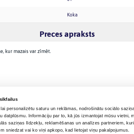
Koka
Preces apraksts
le, kur mazais var zīmēt.
sīkfailus
lai personalizētu saturu un reklāmas, nodrošinātu sociālo saziņa
u datplūsmu. Informāciju par to, kā jūs izmantojat mūsu vietni, 
ās saziņas līdzekļu, reklamēšanas un analīzes partneriem, kuri
iem sniedzat vai ko viņi apkopo, kad lietojat viņu pakalpojumus.