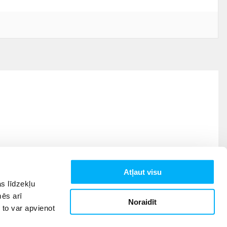
Atļaut visu
s līdzekļu
mēs arī
Noraidīt
 to var apvienot