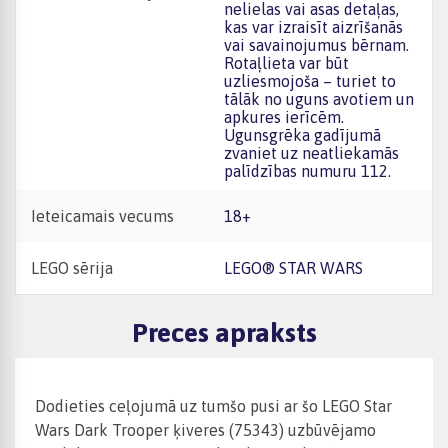
nelielas vai asas detaļas,
kas var izraisīt aizrīšanās
vai savainojumus bērnam.
Rotaļlieta var būt
uzliesmojoša – turiet to
tālāk no uguns avotiem un
apkures ierīcēm.
Ugunsgrēka gadījumā
zvaniet uz neatliekamās
palīdzības numuru 112.
Ieteicamais vecums
18+
LEGO sērija
LEGO® STAR WARS
Preces apraksts
Dodieties ceļojumā uz tumšo pusi ar šo LEGO Star
Wars Dark Trooper ķiveres (75343) uzbūvējamo