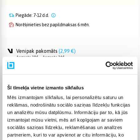
Piegāde: 7-12 d.d.
Norēķinieties bez papildmaksas 6 mēn.
Venipak pakomāts
(
2,99 €
)
Augusts 18d. - Augusts 24d.
Venipak Kurjers
(
3,99 €
)
Apmaksā pilnu summu skaidrā naudā piegādes brīdī.
Augusts 18d. - Augusts 25d.
Šī tīmekļa vietne izmanto sīkfailus
Omniva pakomāts
(
3,99 €
)
Augusts 18d. - Augusts 24d.
Mēs izmantojam sīkfailus, lai personalizētu saturu un
Smartposti pakomāts
(
2,99 €
)
reklāmas, nodrošinātu sociālo saziņas līdzekļu funkcijas
Augusts 18d. - Augusts 24d.
un analizētu mūsu datplūsmu. Informāciju par to, kā jūs
izmantojat mūsu vietni, mēs arī kopīgojam ar saviem
DPD pakomāts
(
4,99 €
)
Augusts 18d. - Augusts 24d.
sociālās saziņas līdzekļu, reklamēšanas un analīzes
partneriem, kuri to var apvienot ar citu informāciju, ko
DPD kurjers
(
4,99 €
)