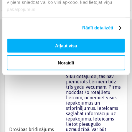
viņiem sniedzat vai ko viņi apkopo, kad lietojat viņu
Augusts 18d. - Augusts 25d.
pakalpojumus.
Rādīt detalizēti
Raksturlielumi
Atļaut visu
Ražotājs
LEGO
Noraidīt
Produkta kategorija
Konstruktori
Sīku detaļu dēļ tas nav
piemērots bērniem līdz
trīs gadu vecumam. Pirms
nododat šo rotaļlietu
bērnam, noņemiet visus
iepakojumus un
stiprinājumus. Ieteicams
saglabāt informāciju uz
iepakojuma. Ieteicams
lietot pieaugušo
Drošības brīdinājums
uzraudzībā. Var būt