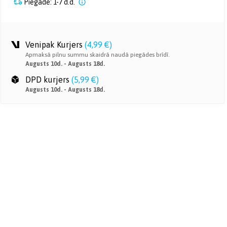
Piegāde: 1-7 d.d.
Venipak Kurjers
(
4,99 €
)
Apmaksā pilnu summu skaidrā naudā piegādes brīdī.
Augusts 10d. - Augusts 18d.
DPD kurjers
(
5,99 €
)
Augusts 10d. - Augusts 18d.