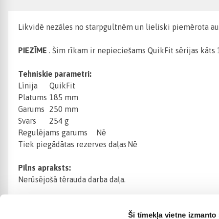
Likvidē nezāles no starpgultnēm un lieliski piemērota au
PIEZĪME
. Šim rīkam ir nepieciešams QuikFit sērijas kāts
Tehniskie parametri:
Līnija
QuikFit
Platums
185 mm
Garums
250 mm
Svars
254 g
Regulējams garums
Nē
Tiek piegādātas rezerves daļas
Nē
Pilns apraksts:
Nerūsējošā tērauda darba daļa.
Šī tīmekļa vietne izmanto 