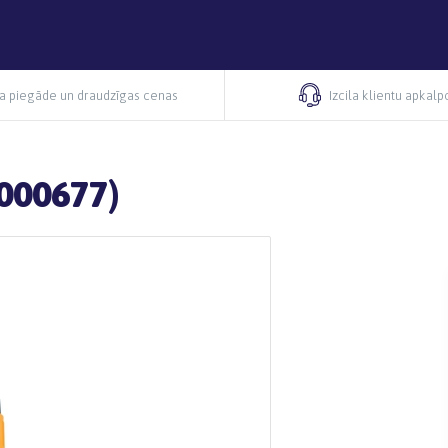
ra piegāde un draudzīgas cenas
Izcila klientu apkal
1000677)