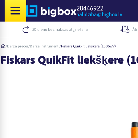
28446922
palidziba@bigbox.lv
30 dienu bezmaksas atgriešana
Āt
/
Dārza preces
/
Dārza instrumenti
/
Fiskars QuikFit liekšķere (1000677)
Fiskars QuikFit liekšķere (