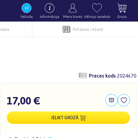
Valoda
Informācija
Mans konts
Vēlmju saraksts
Grozs
pošana
Pirkšanas ceļveži
Preces kods
2024670
17,00 €
IELIKT GROZĀ