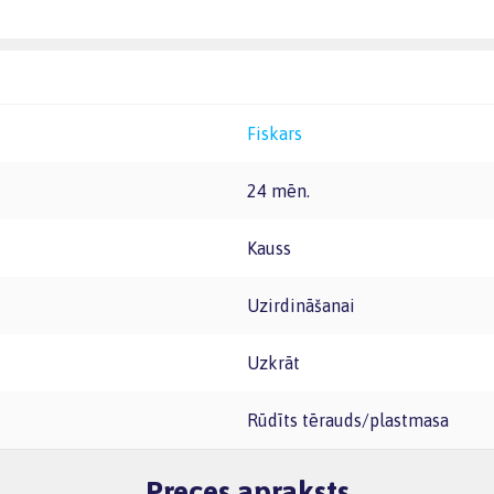
Fiskars
24 mēn.
Kauss
Uzirdināšanai
Uzkrāt
Rūdīts tērauds/plastmasa
Preces apraksts