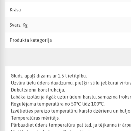
Krāsa
Svars, Kg
Produkta kategorija
Gluds, apaļš dizains ar 1,5 l ietilpību.
Uzvāra lielu ūdens daudzumu, piešķir stilu jebkurai virtuv
Dubultsienu konstrukcija.
Labāka izolācija ilgāk uztur ūdeni karstu, samazina troksn
Regulējama temperatūra no 50°C līdz 100°C.
Izvēlieties pareizo temperatūru karsto dzērienu un bulj
Temperatūras mērītājs.
Pārbaudiet ūdens temperatūru pat tad, ja tējkanna ir ārp