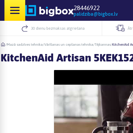
28446922
palidziba@bigbox.lv
30 dienu bezmaksas atgriešana
Āt
/
Mazā sadzīves tehnika
/
Vārīšanas un cepšanas tehnika
/
Tējkannas
/
KitchenAid A
KitchenAid Artisan 5KEK1