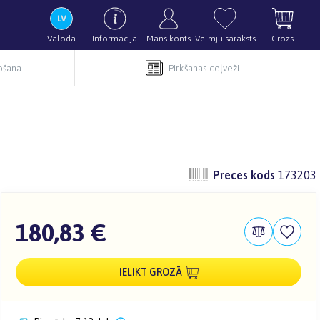
Valoda
Informācija
Mans konts
Vēlmju saraksts
Grozs
pošana
Pirkšanas ceļveži
Preces kods
173203
180,83 €
IELIKT GROZĀ