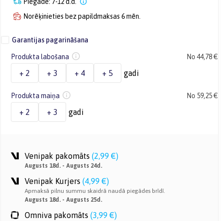
Piegāde: 7-12 d.d.
Norēķinieties bez papildmaksas 6 mēn.
Garantijas pagarināšana
Produkta labošana
No 44,78 €
+ 2
+ 3
+ 4
+ 5
gadi
Produkta maiņa
No 59,25 €
+ 2
+ 3
gadi
Venipak pakomāts
(
2,99 €
)
Augusts 18d. - Augusts 24d.
Venipak Kurjers
(
4,99 €
)
Apmaksā pilnu summu skaidrā naudā piegādes brīdī.
Augusts 18d. - Augusts 25d.
Omniva pakomāts
(
3,99 €
)