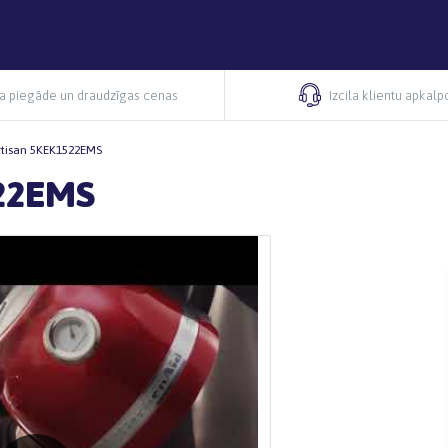
ra piegāde un draudzīgas cenas
Izcila klientu apkal
rtisan 5KEK1522EMS
522EMS