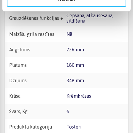
Korpusa materiāls +
Metāls
Cepšana, atkausēšana,
Grauzdēšanas funkcijas +
sildīšana
Maizīšu grila restītes
Nē
Augstums
226 mm
Platums
180 mm
Dziļums
348 mm
Krāsa
Krēmkrāsas
Svars, Kg
6
Produkta kategorija
Tosteri