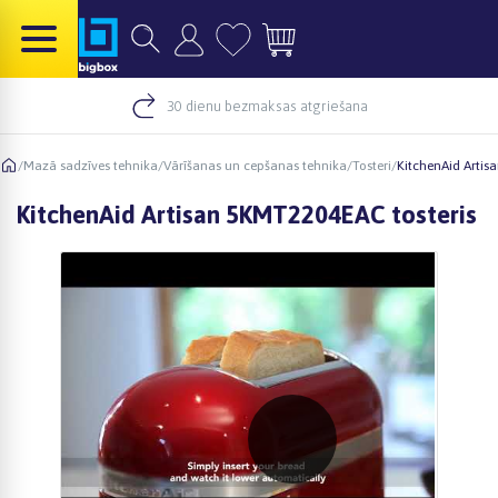
30 dienu bezmaksas atgriešana
/
Mazā sadzīves tehnika
/
Vārīšanas un cepšanas tehnika
/
Tosteri
/
KitchenAid Artis
KitchenAid Artisan 5KMT2204EAC tosteris