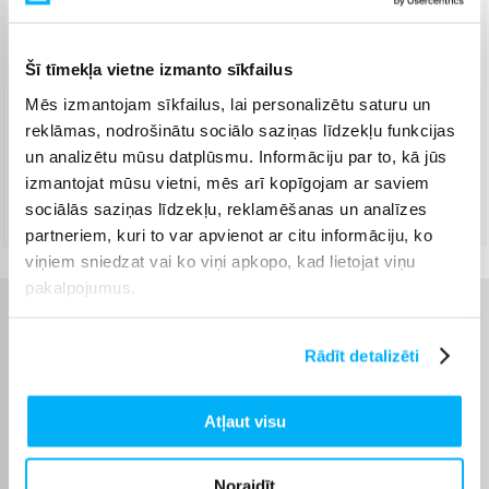
Omniva pakomāts
(
3,99 €
)
Jautājiet
Šī tīmekļa vietne izmanto sīkfailus
Smartposti pakomāts
(
2,99 €
)
Mēs izmantojam sīkfailus, lai personalizētu saturu un
Jautājiet
reklāmas, nodrošinātu sociālo saziņas līdzekļu funkcijas
DPD pakomāts
(
4,99 €
)
un analizētu mūsu datplūsmu. Informāciju par to, kā jūs
Jautājiet
izmantojat mūsu vietni, mēs arī kopīgojam ar saviem
DPD kurjers
(
7,99 €
)
sociālās saziņas līdzekļu, reklamēšanas un analīzes
Jautājiet
partneriem, kuri to var apvienot ar citu informāciju, ko
viņiem sniedzat vai ko viņi apkopo, kad lietojat viņu
pakalpojumus.
Raksturlielumi
Rādīt detalizēti
Ražotājs
KitchenAid
Atļaut visu
Garantijas laiks
60 mēn.
Noraidīt