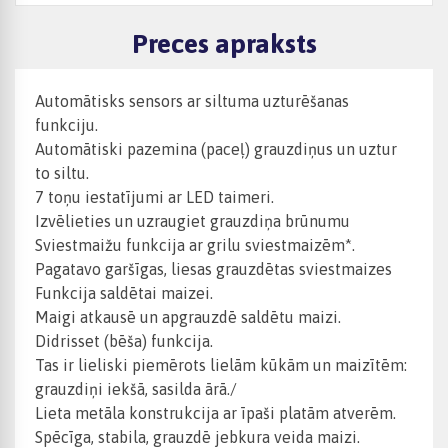
Preces apraksts
Automātisks sensors ar siltuma uzturēšanas
funkciju.
Automātiski pazemina (paceļ) grauzdiņus un uztur
to siltu.
7 toņu iestatījumi ar LED taimeri.
Izvēlieties un uzraugiet grauzdiņa brūnumu
Sviestmaižu funkcija ar grilu sviestmaizēm*.
Pagatavo garšīgas, liesas grauzdētas sviestmaizes
Funkcija saldētai maizei.
Maigi atkausē un apgrauzdē saldētu maizi.
Didrisset (bēša) funkcija.
Tas ir lieliski piemērots lielām kūkām un maizītēm:
grauzdiņi iekšā, sasilda ārā./
Lieta metāla konstrukcija ar īpaši platām atverēm.
Spēcīga, stabila, grauzdē jebkura veida maizi.