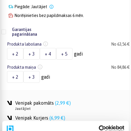
Piegāde: Jautājiet
Norēķinieties bez papildmaksas 6 mēn.
Garantijas
pagarināšana
Produkta labošana
No 63,56 €
+ 2
+ 3
+ 4
+ 5
gadi
Produkta maiņa
No 84,86 €
+ 2
+ 3
gadi
Venipak pakomāts
(
2,99 €
)
Jautājiet
Venipak Kurjers
(
6,99 €
)
Apmaksā pilnu summu skaidrā naudā piegādes brīdī.
Jautājiet