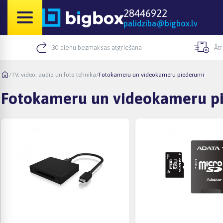
28446922
palidziba@bigbox.lv
30 dienu bezmaksas atgriešana
Āt
/
TV, video, audio un foto tehnika
/
Fotokameru un videokameru piederumi
Fotokameru un videokameru p