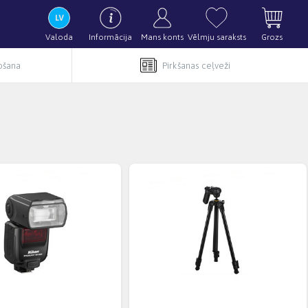
Valoda
Informācija
Mans konts
Vēlmju saraksts
Grozs
pošana
Pirkšanas ceļveži