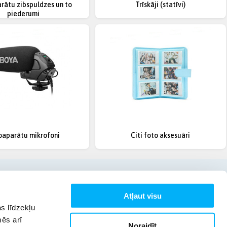
rātu zibspuldzes un to
Trīskāji (statīvi)
piederumi
oaparātu mikrofoni
Citi foto aksesuāri
Atļaut visu
s līdzekļu
mēs arī
Noraidīt