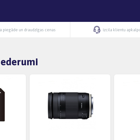
ra piegāde un draudzīgas cenas
Izcila klientu apkal
iederumi