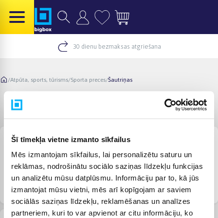
30 dienu bezmaksas atgriešana
/
Atpūta, sports, tūrisms
/
Sporta preces
/
Šautriņas
Šautriņas
Šī tīmekļa vietne izmanto sīkfailus
Mēs izmantojam sīkfailus, lai personalizētu saturu un
reklāmas, nodrošinātu sociālo saziņas līdzekļu funkcijas
un analizētu mūsu datplūsmu. Informāciju par to, kā jūs
Šautriņu dēlis
Drošības šautriņu dēļi
Darts
izmantojat mūsu vietni, mēs arī kopīgojam ar saviem
sociālās saziņas līdzekļu, reklamēšanas un analīzes
partneriem, kuri to var apvienot ar citu informāciju, ko