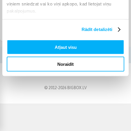
viņiem sniedzat vai ko viņi apkopo, kad lietojat viņu
pakalpojumus.
Rādīt detalizēti
Šautriņu mešanas
piederumi
Atļaut visu
Noraidīt
© 2012-
2026
BIGBOX.LV