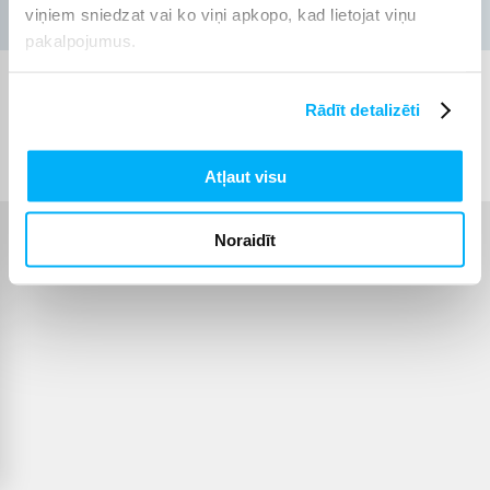
viņiem sniedzat vai ko viņi apkopo, kad lietojat viņu
pakalpojumus.
Rādīt detalizēti
© 2012-
2026
BIGBOX.LV
Atļaut visu
Noraidīt