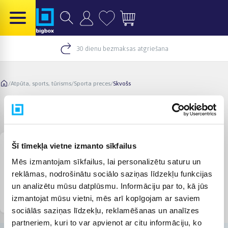
30 dienu bezmaksas atgriešana
/
Atpūta, sports, tūrisms
/
Sporta preces
/
Skvošs
Skvošs
Šī tīmekļa vietne izmanto sīkfailus
Mēs izmantojam sīkfailus, lai personalizētu saturu un
reklāmas, nodrošinātu sociālo saziņas līdzekļu funkcijas
un analizētu mūsu datplūsmu. Informāciju par to, kā jūs
Skvoša raketes
Skvoša bumbiņas
izmantojat mūsu vietni, mēs arī kopīgojam ar saviem
sociālās saziņas līdzekļu, reklamēšanas un analīzes
partneriem, kuri to var apvienot ar citu informāciju, ko