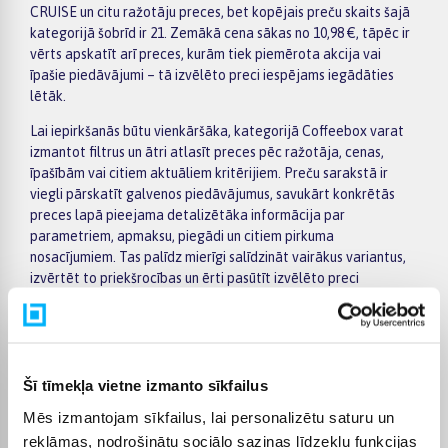
CRUISE un citu ražotāju preces, bet kopējais preču skaits šajā
kategorijā šobrīd ir 21. Zemākā cena sākas no 10,98 €, tāpēc ir
vērts apskatīt arī preces, kurām tiek piemērota akcija vai
īpašie piedāvājumi – tā izvēlēto preci iespējams iegādāties
lētāk.
Lai iepirkšanās būtu vienkāršāka, kategorijā Coffeebox varat
izmantot filtrus un ātri atlasīt preces pēc ražotāja, cenas,
īpašībām vai citiem aktuāliem kritērijiem. Preču sarakstā ir
viegli pārskatīt galvenos piedāvājumus, savukārt konkrētās
preces lapā pieejama detalizētāka informācija par
parametriem, apmaksu, piegādi un citiem pirkuma
nosacījumiem. Tas palīdz mierīgi salīdzināt vairākus variantus,
izvērtēt to priekšrocības un ērti pasūtīt izvēlēto preci
internetā.
BIGBOX.LV piedāvā iespēju par pirkumu norēķināties 6
vienādos maksājumos, tāpēc lielākus pirkumus iespējams
plānot ērtāk, sadalot maksājumu vairākās daļās. Pasūtījumi
Šī tīmekļa vietne izmanto sīkfailus
tiek piegādāti visā Latvijā: piegāde uz pakomātiem maksā no
Mēs izmantojam sīkfailus, lai personalizētu saturu un
2,99 €, bet pasūtījumiem virs 499 € piegāde uz pakomātu ir bez
maksas. Kurjera piegādes cena sākas no 3,99 €. Precīzu
reklāmas, nodrošinātu sociālo saziņas līdzekļu funkcijas