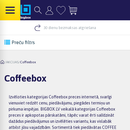
30 dienu bezmaksas atgriešana
Preču filtrs
/
AKCIJAS
/
Coffeebox
Coffeebox
Izvēloties kategorijas Coffeebox preces internetā, svarīgi
vienuviet redzēt cenu, piedāvājumu, piegādes termiņu un
pirkuma iespējas. BIGBOX.LV veikalā kategorijas Coffeebox
preces ir apkopotas pārskatāmi, tāpēc varat ērti salīdzināt
dažādus piedāvājumus un izvēlēties variantu, kas vislabāk
atbilst jūsu vajadzībām. Sortimentā tiek piedāvātas COFFEE