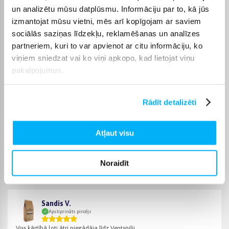
piegādes termiņu vienmēr atradīsiet konkrētās preces lapā.
un analizētu mūsu datplūsmu. Informāciju par to, kā jūs
izmantojat mūsu vietni, mēs arī kopīgojam ar saviem
Izvēloties piemērotu preci no kategorijas Coffeebox, varat
sociālās saziņas līdzekļu, reklamēšanas un analīzes
rēķināties ar skaidri norādītu piegādes termiņu un ērtu
partneriem, kuri to var apvienot ar citu informāciju, ko
saņemšanas veidu. Pasūtīto preci piegādāsim norādītajā laikā,
lai pirkumu internetā varētu saņemt bez liekas kavēšanās.
viņiem sniedzat vai ko viņi apkopo, kad lietojat viņu
pakalpojumus.
Rādīt detalizēti
Pircēju atsauksmes par precēm
Atļaut visu
Armands V.
Apstiprināts pircējs
Noraidīt
Ļoti garšīga!
Sandis V.
Apstiprināts pircējs
Viss kārtībā,ļoti ātri piegādāja līdz Ventspilij