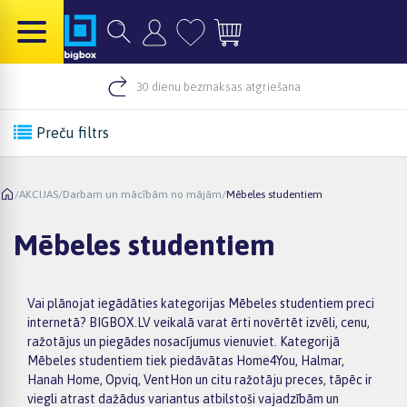
30 dienu bezmaksas atgriešana
Preču filtrs
/
AKCIJAS
/
Darbam un mācībām no mājām
/
Mēbeles studentiem
Mēbeles studentiem
Vai plānojat iegādāties kategorijas Mēbeles studentiem preci
internetā? BIGBOX.LV veikalā varat ērti novērtēt izvēli, cenu,
ražotājus un piegādes nosacījumus vienuviet. Kategorijā
Mēbeles studentiem tiek piedāvātas Home4You, Halmar,
Hanah Home, Opviq, VentHon un citu ražotāju preces, tāpēc ir
viegli atrast dažādus variantus atbilstoši vajadzībām un