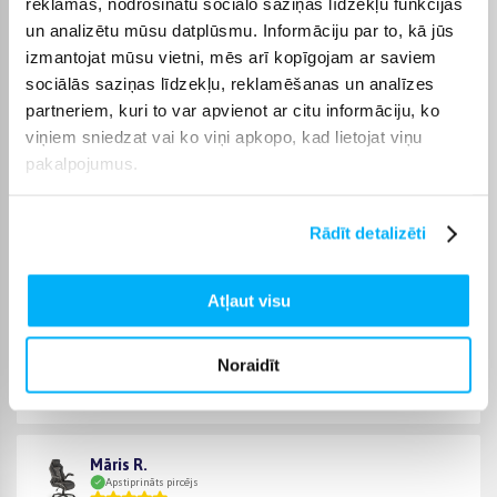
reklāmas, nodrošinātu sociālo saziņas līdzekļu funkcijas
piegādes termiņš tiek norādīts konkrētās preces lapā.
un analizētu mūsu datplūsmu. Informāciju par to, kā jūs
Izvēloties piemērotu preci no kategorijas Mēbeles studentiem,
izmantojat mūsu vietni, mēs arī kopīgojam ar saviem
varēsiet saņemt pasūtījumu jums ērtā veidā. BIGBOX.LV
sociālās saziņas līdzekļu, reklamēšanas un analīzes
parūpēsies, lai izvēlētā prece tiktu piegādāta norādītajā
partneriem, kuri to var apvienot ar citu informāciju, ko
termiņā un pirkumu internetā varētu saņemt bez liekas
viņiem sniedzat vai ko viņi apkopo, kad lietojat viņu
kavēšanās.
pakalpojumus.
Rādīt detalizēti
Pircēju atsauksmes par precēm
Atļaut visu
Laura K.
Apstiprināts pircējs
Noraidīt
Forša lampa
Māris R.
Apstiprināts pircējs