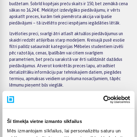
budžetam. Šobrīd kopējais preču skaits ir 150, bet zemākā cena
sākas no 16,24 €. Meklējot izdevīgāko piedāvājumu, ir vērts
apskatīt preces, kurām tiek piemērota akcija vai īpašie
piedāvājumi – tā izvēlēto preci iespējams iegādāties lētāk.
Izvēloties preci, svarīgi ātri atlasīt aktuālos piedāvājumus un
skaidri redzēt atšķirības starp modeļiem. Kreisajā pusē esošie
filtri palīdz sašaurināt kategorijas Mēbeles studentiem izvēli
pēc ražotāja, cenas, īpašībām vai citiem svarīgiem
parametriem, bet preču sarakstā var ērti salīdzināt dažādus
piedāvājumus. Atverot konkrētās preces lapu, atradīsiet
detalizētāku informāciju par tehniskajiem datiem, piegādes
termiņu, apmaksas veidiem un pirkuma nosacījumiem, tāpēc
lēmumu pieņemt būs vieglāk.
Lielākas vērtības pirkumiem BIGBOX.LV piedāvā ērtu apmaksu
pa daļām – par pirkumu iespējams norēķināties 6 vienādos
maksājumos. Tas ļauj ērtāk plānot izdevumus un izvēlēties sev
piemērotu apmaksas veidu. Pasūtījumi tiek piegādāti visā
Šī tīmekļa vietne izmanto sīkfailus
Latvijā: piegāde uz pakomātiem maksā no 2,99 €, bet
pasūtījumiem virs 499 € piegāde uz pakomātu ir bez maksas;
Mēs izmantojam sīkfailus, lai personalizētu saturu un
kurjera piegādes cena sākas no 3,99 €. Precīzs katras preces