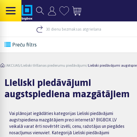
30 dienu bezmaksas atgriešana
Preču filtrs
/
AKCIJAS
/
Lieliski tīrīšanas piederumu piedāvājumi
/
Lieliski piedāvājumi augstsp
Lieliski piedāvājumi
augstspiediena mazgātājiem
Vai plānojat iegādāties kategorijas Lieliski piedāvājumi
augstspiediena mazgātājiem preci internetā? BIGBOX.LV
veikalā varat ērti novērtēt izvēli, cenu, ražotājus un piegādes
nosacījumus vienuviet. Kategorijā Lieliski piedāvājumi