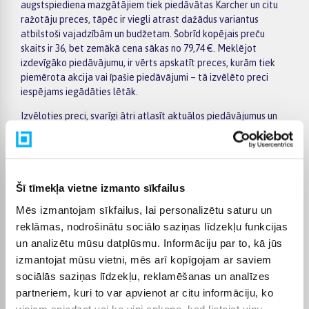
augstspiediena mazgātājiem tiek piedāvātas Karcher un citu
ražotāju preces, tāpēc ir viegli atrast dažādus variantus
atbilstoši vajadzībām un budžetam. Šobrīd kopējais preču
skaits ir 36, bet zemākā cena sākas no 79,74 €. Meklējot
izdevīgāko piedāvājumu, ir vērts apskatīt preces, kurām tiek
piemērota akcija vai īpašie piedāvājumi – tā izvēlēto preci
iespējams iegādāties lētāk.
Izvēloties preci, svarīgi ātri atlasīt aktuālos piedāvājumus un
skaidri redzēt atšķirības starp modeļiem. Kreisajā pusē esošie
filtri palīdz sašaurināt kategorijas Lieliski piedāvājumi
augstspiediena mazgātājiem izvēli pēc ražotāja, cenas,
īpašībām vai citiem svarīgiem parametriem, bet preču sarakstā
Šī tīmekļa vietne izmanto sīkfailus
var ērti salīdzināt dažādus piedāvājumus. Atverot konkrētās
preces lapu, atradīsiet detalizētāku informāciju par
Mēs izmantojam sīkfailus, lai personalizētu saturu un
tehniskajiem datiem, piegādes termiņu, apmaksas veidiem un
reklāmas, nodrošinātu sociālo saziņas līdzekļu funkcijas
pirkuma nosacījumiem, tāpēc lēmumu pieņemt būs vieglāk.
un analizētu mūsu datplūsmu. Informāciju par to, kā jūs
Lielākas vērtības pirkumiem BIGBOX.LV piedāvā ērtu apmaksu
izmantojat mūsu vietni, mēs arī kopīgojam ar saviem
pa daļām – par pirkumu iespējams norēķināties 6 vienādos
sociālās saziņas līdzekļu, reklamēšanas un analīzes
maksājumos. Tas ļauj ērtāk plānot izdevumus un izvēlēties sev
partneriem, kuri to var apvienot ar citu informāciju, ko
piemērotu apmaksas veidu. Pasūtījumi tiek piegādāti visā
viņiem sniedzat vai ko viņi apkopo, kad lietojat viņu