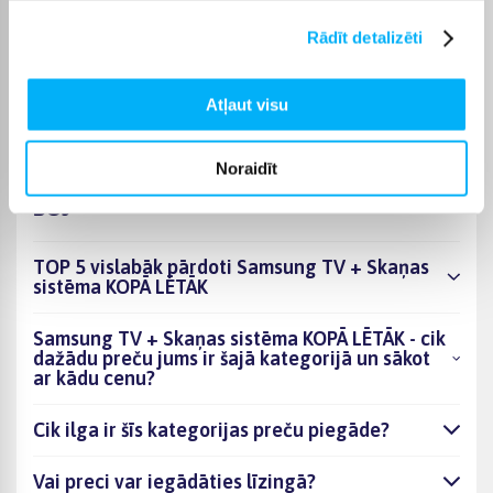
konkrētās preces lapā. Izvēlēto preci no kategorijas Samsung
Rādīt detalizēti
TV + Skaņas sistēma KOPĀ LĒTĀK varēsiet saņemt sev ērtā
veidā, bet BIGBOX.LV parūpēsies, lai pasūtījums tiktu
piegādāts norādītajā termiņā.
Atļaut visu
Noraidīt
BUJ
TOP 5 vislabāk pārdoti Samsung TV + Skaņas
sistēma KOPĀ LĒTĀK
Samsung TV + Skaņas sistēma KOPĀ LĒTĀK - cik
dažādu preču jums ir šajā kategorijā un sākot
ar kādu cenu?
Cik ilga ir šīs kategorijas preču piegāde?
Vai preci var iegādāties līzingā?