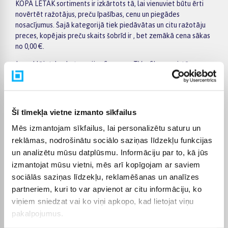
KOPĀ LĒTĀK sortiments ir izkārtots tā, lai vienuviet būtu ērti
novērtēt ražotājus, preču īpašības, cenu un piegādes
nosacījumus. Šajā kategorijā tiek piedāvātas un citu ražotāju
preces, kopējais preču skaits šobrīd ir , bet zemākā cena sākas
no 0,00 €.
Ja meklējat, kur kategorijas Samsung TV + Skaņas sistēma
KOPĀ LĒTĀK preces iegādāties lētāk, ir vērts regulāri apskatīt
īpašos piedāvājumus un preces, kurām tiek piemērota akcija.
Ērti filtri palīdz sašaurināt izvēli pēc ražotāja, cenas, īpašībām
vai citiem aktuāliem kritērijiem, tāpēc ātrāk atradīsiet jūsu
Šī tīmekļa vietne izmanto sīkfailus
vajadzībām atbilstošu variantu. Konkrētās preces lapā
Mēs izmantojam sīkfailus, lai personalizētu saturu un
pieejama plašāka informācija par tehniskajiem datiem,
apmaksu, piegādes termiņu un citiem pirkuma nosacījumiem.
reklāmas, nodrošinātu sociālo saziņas līdzekļu funkcijas
un analizētu mūsu datplūsmu. Informāciju par to, kā jūs
BIGBOX.LV piedāvā iespēju par pirkumu norēķināties 6
izmantojat mūsu vietni, mēs arī kopīgojam ar saviem
vienādos maksājumos. Tas ir ērti, ja vēlaties iegādāties preci,
sociālās saziņas līdzekļu, reklamēšanas un analīzes
sadalot maksājumu vairākās daļās. Pasūtītās preces tiek
partneriem, kuri to var apvienot ar citu informāciju, ko
piegādātas visā Latvijā: uz pakomātiem no 2,99 €, bet
pasūtījumiem virs 499 € piegāde uz pakomātu ir bez maksas.
viņiem sniedzat vai ko viņi apkopo, kad lietojat viņu
Kurjera piegādes cena sākas no 3,99 €.
pakalpojumus.
Precīzs katras preces piegādes termiņš vienmēr tiek norādīts