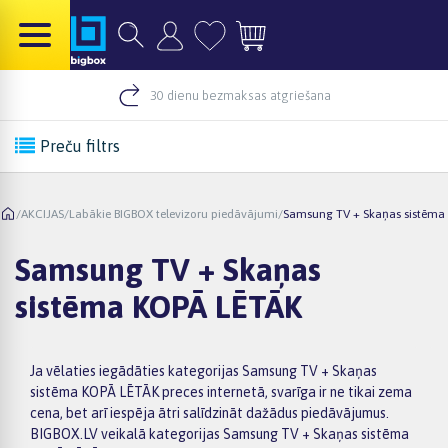
30 dienu bezmaksas atgriešana
Preču filtrs
/
AKCIJAS
/
Labākie BIGBOX televizoru piedāvājumi
/
Samsung TV + Skaņas sistēma
Samsung TV + Skaņas
sistēma KOPĀ LĒTĀK
Ja vēlaties iegādāties kategorijas Samsung TV + Skaņas
sistēma KOPĀ LĒTĀK preces internetā, svarīga ir ne tikai zema
cena, bet arī iespēja ātri salīdzināt dažādus piedāvājumus.
BIGBOX.LV veikalā kategorijas Samsung TV + Skaņas sistēma