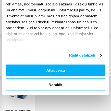
reklāmas, nodrošinātu sociālo saziņas līdzekļu funkcijas
un analizētu mūsu datplūsmu. Informāciju par to, kā jūs
izmantojat mūsu vietni, mēs arī kopīgojam ar saviem
sociālās saziņas līdzekļu, reklamēšanas un analīzes
Higiēna
Veselība
Preparāti pret
partneriem, kuri to var apvienot ar citu informāciju, ko
parazītiem
viņiem sniedzat vai ko viņi apkopo, kad lietojat viņu
pakalpojumus.
Rādīt detalizēti
Preces mājai
Kopšana
Speciālās preces
Atļaut visu
Noraidīt
Preces ceļojumiem