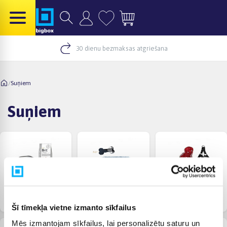
30 dienu bezmaksas atgriešana
/
Suņiem
Suņiem
Ediens
Rotaļlietas
Apģērbi
Šī tīmekļa vietne izmanto sīkfailus
Mēs izmantojam sīkfailus, lai personalizētu saturu un