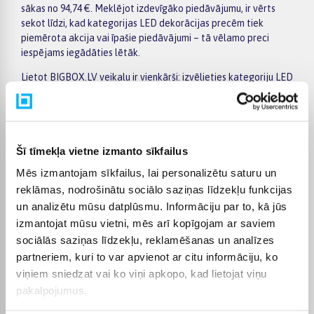
sākas no 94,74 €. Meklējot izdevīgāko piedāvājumu, ir vērts
sekot līdzi, kad kategorijas LED dekorācijas precēm tiek
piemērota akcija vai īpašie piedāvājumi – tā vēlamo preci
iespējams iegādāties lētāk.
Lietot BIGBOX.LV veikalu ir vienkārši: izvēlieties kategoriju LED
dekorācijas, izmantojiet kreisajā pusē esošos filtrus pēc
ražotāja, cenas, preču īpašībām vai citiem svarīgiem
parametriem, salīdziniet vairākus modeļus un izvēlieties
piemērotāko variantu. Preču sarakstā un konkrētās preces
Šī tīmekļa vietne izmanto sīkfailus
lapā ir pieejama svarīgākā informācija, tāpēc varat ātri
novērtēt tehniskos datus, piegādes termiņu un pirkuma
Mēs izmantojam sīkfailus, lai personalizētu saturu un
nosacījumus. Tas ļauj ērti iepirkties internetā, nesteidzīgi
reklāmas, nodrošinātu sociālo saziņas līdzekļu funkcijas
salīdzinot dažādus kategorijā LED dekorācijas pieejamos
un analizētu mūsu datplūsmu. Informāciju par to, kā jūs
piedāvājumus.
izmantojat mūsu vietni, mēs arī kopīgojam ar saviem
BIGBOX.LV piedāvā iespēju par pirkumu norēķināties 6
sociālās saziņas līdzekļu, reklamēšanas un analīzes
vienādos maksājumos, tāpēc izvēlēto preci iespējams
partneriem, kuri to var apvienot ar citu informāciju, ko
iegādāties ērtāk, sadalot maksājumu vairākās daļās. Piegāde
viņiem sniedzat vai ko viņi apkopo, kad lietojat viņu
ir pieejama visā Latvijā: piegāde uz pakomātiem maksā no 2,99
pakalpojumus.
€, bet pasūtījumiem virs 499 € piegāde uz pakomātu ir bez
maksas; kurjera piegāde maksā no 3,99 €. Precīzs katras