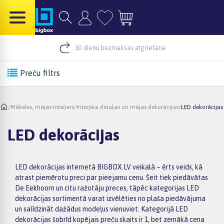
30 dienu bezmaksas atgriešana
Preču filtrs
/
Mēbeles, mājas interjers
/
Interjera detaļas un mājas dekorācijas
/
LED dekorācijas
LED dekorācijas
LED dekorācijas internetā BIGBOX.LV veikalā – ērts veids, kā
atrast piemērotu preci par pieejamu cenu. Šeit tiek piedāvātas
De Eekhoorn un citu ražotāju preces, tāpēc kategorijas LED
dekorācijas sortimentā varat izvēlēties no plaša piedāvājuma
un salīdzināt dažādus modeļus vienuviet. Kategorijā LED
dekorācijas šobrīd kopējais preču skaits ir 1, bet zemākā cena