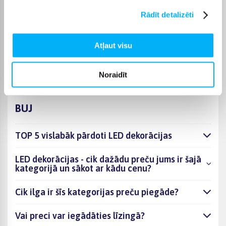
preces piegādes termiņš vienmēr ir norādīts konkrētās preces
Rādīt detalizēti
lapā.
Piemērotu preci no kategorijas LED dekorācijas piegādāsim
norādītajā termiņā, lai pirkumu internetā varētu saņemt jums
Atļaut visu
ērtā veidā.
Noraidīt
BUJ
TOP 5 vislabāk pārdoti LED dekorācijas
LED dekorācijas - cik dažādu preču jums ir šajā
kategorijā un sākot ar kādu cenu?
Cik ilga ir šīs kategorijas preču piegāde?
Vai preci var iegādāties līzingā?