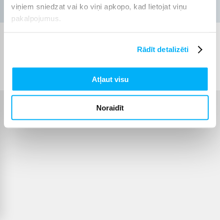
viņiem sniedzat vai ko viņi apkopo, kad lietojat viņu
pakalpojumus.
Rādīt detalizēti
© 2012-
2026
BIGBOX.LV
Atļaut visu
Noraidīt