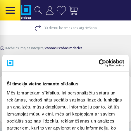
30 dienu bezmaksas atgriešana
/
Mēbeles, mājas interjers
/
Vannas istabas mēbeles
Vannas istabas mēbeles
Šī tīmekļa vietne izmanto sīkfailus
Mēs izmantojam sīkfailus, lai personalizētu saturu un
reklāmas, nodrošinātu sociālo saziņas līdzekļu funkcijas
un analizētu mūsu datplūsmu. Informāciju par to, kā jūs
Vannas komplekti
Vannas istabas skapji
Vannas istabas spoguļi
izmantojat mūsu vietni, mēs arī kopīgojam ar saviem
sociālās saziņas līdzekļu, reklamēšanas un analīzes
partneriem, kuri to var apvienot ar citu informāciju, ko