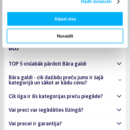
Rādīt detalizēti
bāra krēsliem. Pareizi izvēlēts galdiņš nodrošina ērtu un
funkcionālu lietošanu.
Pārbaudiet produkta lapā, vai pieejama bezmaksas piegāde.
Atļaut visu
Noraidīt
BUJ
TOP 5 vislabāk pārdoti Bāra galdi
Bāra galdi - cik dažādu preču jums ir šajā
kategorijā un sākot ar kādu cenu?
Cik ilga ir šīs kategorijas preču piegāde?
Vai preci var iegādāties līzingā?
Vai precei ir garantija?