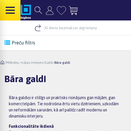
30 dienu bezmaksas atgriešana
Preču filtrs
/
Mēbeles, mājas interjers
/
Galdi
/
Bāra galdi
Bāra galdi
Bāra galdiņi ir stilīgs un praktisks risinājums gan mājām, gan
komerctelpām. Tie nodrošina ērtu vietu dzērieniem, uzkodām
un neformālām sarunām, kā arī palīdz radīt modernu un
dinamisku interjeru.
Funkcionalitāte ikdienā