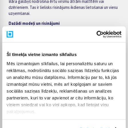
Bāra galdiņš nodrošina ērtu virsmu ātrām maltītēm vai
dzērieniem. Tas ir lielisks risinājums ikdienas lietošanai un viesu
uzņemšanai.
Dažādi modeļi un risinājumi
Pieejami dažādi bāra galdiņi – apaļi, kvadrātveida vai
taisnstūrveida, kā arī regulējama augstuma modeļi.
Praktiskums un vietas izmantošana
Bāra galdiņi ir kompakti un neaizņem daudz vietas, tāpēc tie ir
Šī tīmekļa vietne izmanto sīkfailus
īpaši piemēroti mazākām telpām vai virtuvēm.
Mēs izmantojam sīkfailus, lai personalizētu saturu un
Dizains un materiāli
reklāmas, nodrošinātu sociālo saziņas līdzekļu funkcijas
Bāra galdiņi tiek izgatavoti no koka, metāla, stikla vai šo
un analizētu mūsu datplūsmu. Informāciju par to, kā jūs
materiālu kombinācijām. Tie pieejami dažādos stilos – no
izmantojat mūsu vietni, mēs arī kopīgojam ar saviem
moderniem līdz industriāliem.
sociālās saziņas līdzekļu, reklamēšanas un analīzes
Piemērots dažādām telpām
partneriem, kuri to var apvienot ar citu informāciju, ko
Bāra galdiņi ir piemēroti virtuvei, ēdamzonai, viesistabai vai
viņiem sniedzat vai ko viņi apkopo, kad lietojat viņu
pat terasei. Tie labi iederas gan mājās, gan sabiedriskās vietās.
pakalpojumus.
Kā izvēlēties piemērotu bāra galdiņu?
Izvēloties svarīgi ņemt vērā augstumu, izmēru un saderību ar