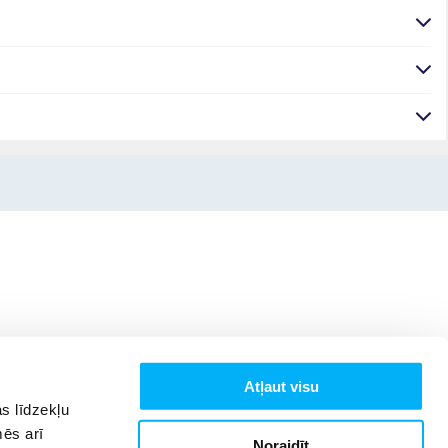
Atļaut visu
s līdzekļu
mēs arī
Noraidīt