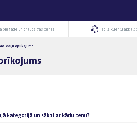
ra piegāde un draudzīgas cenas
Izcila klientu apkal
āra spēļu aprīkojums
aprīkojums
ajā kategorijā un sākot ar kādu cenu?