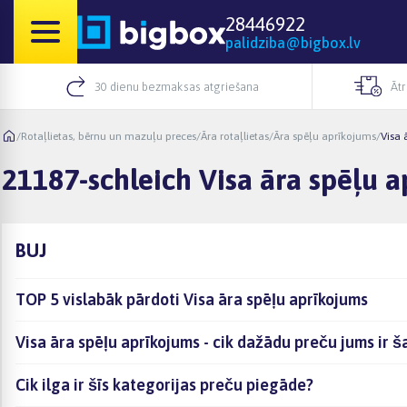
28446922
palidziba@bigbox.lv
30 dienu bezmaksas atgriešana
Āt
/
Rotaļlietas, bērnu un mazuļu preces
/
Āra rotaļlietas
/
Āra spēļu aprīkojums
/
Visa 
21187-schleich Visa āra spēļu 
BUJ
TOP 5 vislabāk pārdoti Visa āra spēļu aprīkojums
Visa āra spēļu aprīkojums - cik dažādu preču jums ir š
Cik ilga ir šīs kategorijas preču piegāde?