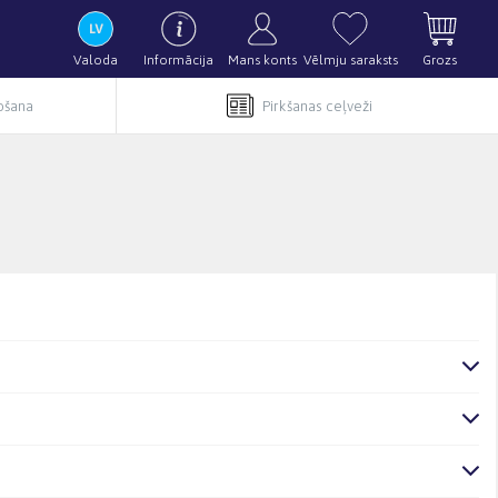
Valoda
Informācija
Mans konts
Vēlmju saraksts
Grozs
pošana
Pirkšanas ceļveži