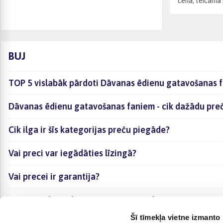
cena, teicama p
BUJ
TOP 5 vislabāk pārdoti Dāvanas ēdienu gatavošanas 
Dāvanas ēdienu gatavošanas faniem - cik dažādu preču
Cik ilga ir šīs kategorijas preču piegāde?
Vai preci var iegādāties līzingā?
Vai precei ir garantija?
Kā visērtāk izvēlēties sev piemērotāko preci?
Šī tīmekļa vietne izmanto 