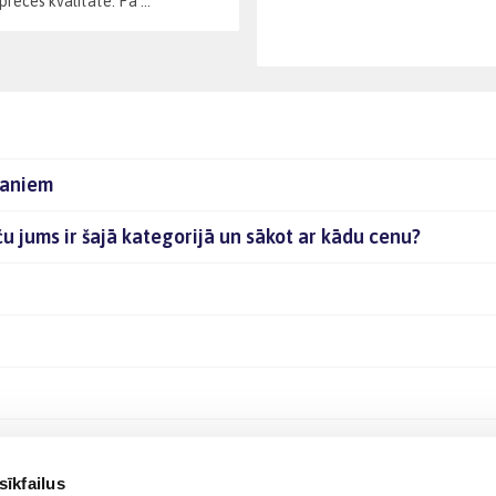
reces kvalitāte. Pa ...
faniem
 jums ir šajā kategorijā un sākot ar kādu cenu?
sīkfailus