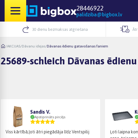
28446922
palidziba@bigbox.lv
30 dienu bezmaksas atgriešana
Āt
/
AKCIJAS
/
Dāvanu idejas
/
Dāvanas ēdienu gatavošanas faniem
25689-schleich Dāvanas ēdienu
Sandis V.
K
Apstiprināts pircējs
Viss kārtībā,ļoti ātri piegādāja līdz Ventspilij
Ļoti laipna kom