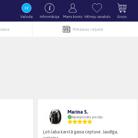
Valoda
Informācija
Mans konts
Vēlmju saraksts
Grozs
pošana
Pirkšanas ceļveži
Marina S.
Apstiprināts pircējs
Ļoti laba karstā gaisa ceptuve. Jaudīga,