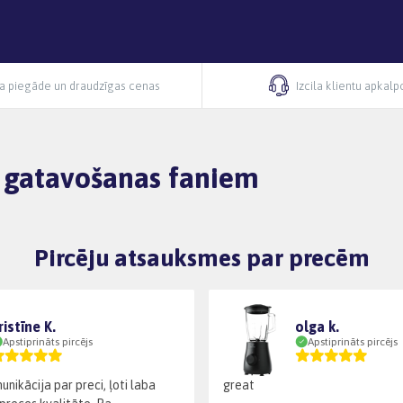
ra piegāde un draudzīgas cenas
Izcila klientu apkal
 gatavošanas faniem
Pircēju atsauksmes par precēm
ristīne K.
olga k.
Apstiprināts pircējs
Apstiprināts pircējs
unikācija par preci, ļoti laba
great