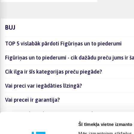
BUJ
TOP 5 vislabāk pārdoti Figūriņas un to piederumi
Figūriņas un to piederumi - cik dažādu preču jums ir š
Cik ilga ir šīs kategorijas preču piegāde?
Vai preci var iegādāties līzingā?
Vai precei ir garantija?
Kā visērtāk izvēlēties sev piemērotāko preci?
Šī tīmekļa vietne izmanto 
Mēs izmantojam sīkfailus, 