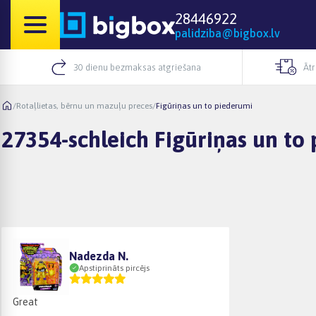
28446922
palidziba@bigbox.lv
30 dienu bezmaksas atgriešana
Āt
/
Rotaļlietas, bērnu un mazuļu preces
/
Figūriņas un to piederumi
27354-schleich Figūriņas un to
Nadezda N.
Apstiprināts pircējs
Great