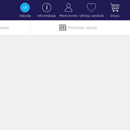
Valoda
Informācija
Mans konts
Vēlmju saraksts
Grozs
pošana
Pirkšanas ceļveži