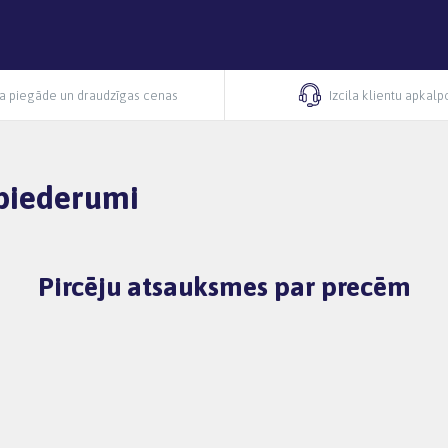
ra piegāde un draudzīgas cenas
Izcila klientu apkal
 piederumi
Pircēju atsauksmes par precēm