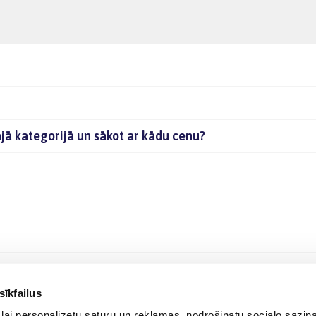
ajā kategorijā un sākot ar kādu cenu?
sīkfailus
lai personalizētu saturu un reklāmas, nodrošinātu sociālo saziņa