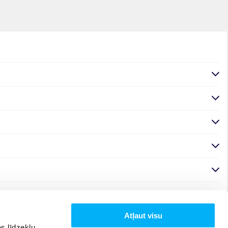
Atļaut visu
s līdzekļu