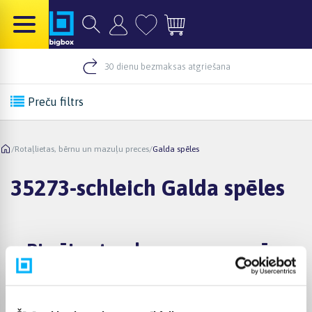
30 dienu bezmaksas atgriešana
Preču filtrs
/
Rotaļlietas, bērnu un mazuļu preces
/
Galda spēles
35273-schleich Galda spēles
Pircēju atsauksmes par precēm
Renata B.
Apstiprināts pircējs