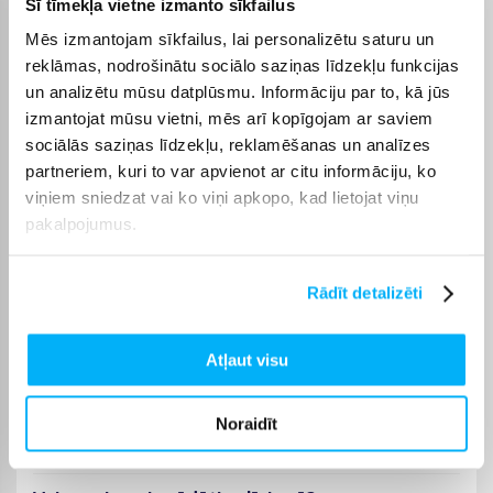
Šī tīmekļa vietne izmanto sīkfailus
Pasūtījums ātri ieradās. Viss noritēja gludi.
Mēs izmantojam sīkfailus, lai personalizētu saturu un
reklāmas, nodrošinātu sociālo saziņas līdzekļu funkcijas
un analizētu mūsu datplūsmu. Informāciju par to, kā jūs
Tatjana V.
Apstiprināts pircējs
izmantojat mūsu vietni, mēs arī kopīgojam ar saviem
sociālās saziņas līdzekļu, reklamēšanas un analīzes
The package was not metal, like shown on the picture.
partneriem, kuri to var apvienot ar citu informāciju, ko
viņiem sniedzat vai ko viņi apkopo, kad lietojat viņu
pakalpojumus.
BUJ
Rādīt detalizēti
TOP 5 vislabāk pārdoti Galda spēles
Atļaut visu
Galda spēles - cik dažādu preču jums ir šajā
kategorijā un sākot ar kādu cenu?
Noraidīt
Cik ilga ir šīs kategorijas preču piegāde?