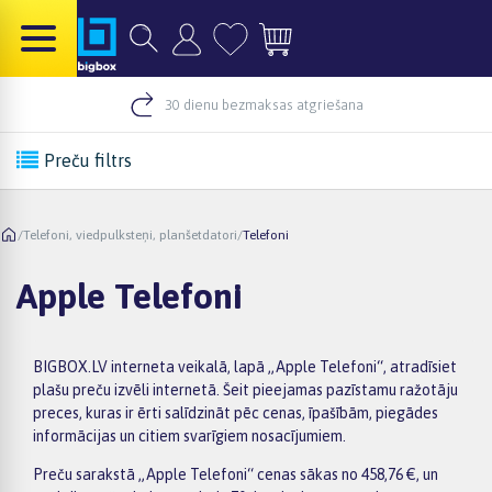
30 dienu bezmaksas atgriešana
Preču filtrs
/
Telefoni, viedpulksteņi, planšetdatori
/
Telefoni
Apple Telefoni
BIGBOX.LV interneta veikalā, lapā „Apple Telefoni“, atradīsiet
plašu preču izvēli internetā. Šeit pieejamas pazīstamu ražotāju
preces, kuras ir ērti salīdzināt pēc cenas, īpašībām, piegādes
informācijas un citiem svarīgiem nosacījumiem.
Preču sarakstā „Apple Telefoni“ cenas sākas no 458,76 €, un