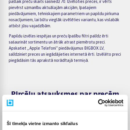
pašlaik preču skaits sasniedz 70. Izvēloties preces, ir vērts
pievērst uzmanību aktuālajām akcijām, īpašajiem
piedāvājumiem, tehniskajiem parametriem un papildu pirkuma
nosacījumiem, lai būtu vieglāk izvēlēties variantu, kas vislabāk
atbilst jūsu vajadzībām.
Papildu izvēles iespējas un preču īpašību filtri palīdz ērti
sašaurināt sortimentu un ātrāk atrast piemērotu preci.
Apskatiet „Apple Telefoni“ piedāvājumus BIGBOX.LV,
salīdziniet preces un iegādājieties internetā ērti. Izvēlēto preci
piegādāsim tās aprakstā norādītajā termiņā.
Pircēju atsauksmes par precēm
Giedrius L.
Apstiprināts pircējs
Šī tīmekļa vietne izmanto sīkfailus
Ļoti laba kvalitāte, Android versija ir lieliska, domāju, ka tas joprojām ir