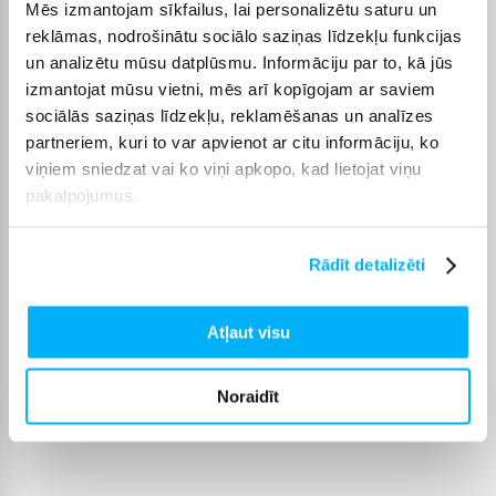
LCD ...
Mēs izmantojam sīkfailus, lai personalizētu saturu un
reklāmas, nodrošinātu sociālo saziņas līdzekļu funkcijas
un analizētu mūsu datplūsmu. Informāciju par to, kā jūs
Arnas K.
izmantojat mūsu vietni, mēs arī kopīgojam ar saviem
Apstiprināts pircējs
sociālās saziņas līdzekļu, reklamēšanas un analīzes
Lieliska kvalitāte
partneriem, kuri to var apvienot ar citu informāciju, ko
viņiem sniedzat vai ko viņi apkopo, kad lietojat viņu
pakalpojumus.
Jevgenij N.
Apstiprināts pircējs
Labākais telefons, kāds man jebkad ir bijis. Piegāde bija ļoti ātra, viss
Rādīt detalizēti
bija l ...
Atļaut visu
Marijus B.
Apstiprināts pircējs
Priekšmets pats par sevi ir labs, bet to vajadzēja piegādāt 1–2 darba
Noraidīt
dienu laik ...